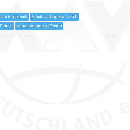
Frankreich
–
echt Frankreich
Arbeitsvertrag Frankreich
ein
 France
Veranstaltungen | Events
kostenloses
Webinar
von
Anne
Brion