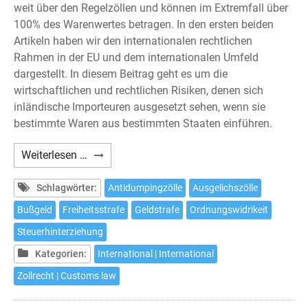
weit über den Regelzöllen und können im Extremfall über
100% des Warenwertes betragen. In den ersten beiden
Artikeln haben wir den internationalen rechtlichen
Rahmen in der EU und dem internationalen Umfeld
dargestellt. In diesem Beitrag geht es um die
wirtschaftlichen und rechtlichen Risiken, denen sich
inländische Importeuren ausgesetzt sehen, wenn sie
bestimmte Waren aus bestimmten Staaten einführen.
Antidumpingzölle
Weiterlesen …
und
ihre
Schlagwörter:
Antidumpingzölle
Ausgelichszölle
strafrechtlichen
Bußgeld
Freiheitsstrafe
Geldstrafe
Ordnungswidrikeit
Risiken
Steuerhinterziehung
(3)
Kategorien:
International | International
Zollrecht | Customs law