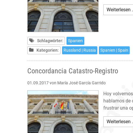
Weiterlesen 
Schlagwörter:
Spanien
Kategorien:
Russland | Russia
Spanien | Spain
Concordancia Catastro-Registro
01.09.2017
von María José García Garrido
Hoy volvemos 
hablamos de c
frustrar una o
Weiterlesen 