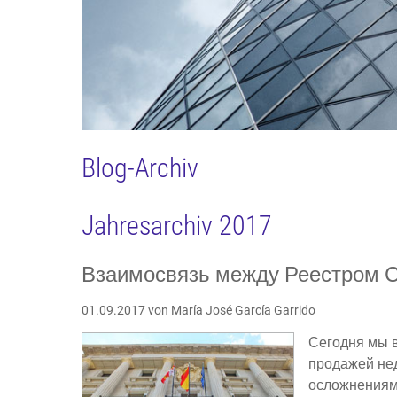
Blog-Archiv
Jahresarchiv 2017
Взаимосвязь между Реестром С
01.09.2017
von María José García Garrido
Сегодня мы в
продажей нед
осложнениям 