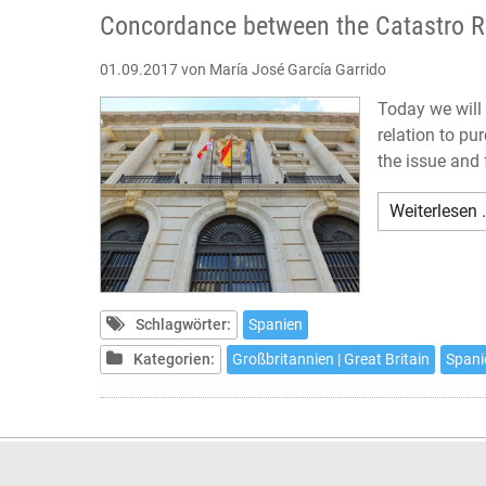
Concordance between the Catastro Re
01.09.2017
von María José García Garrido
Today we will 
relation to pu
the issue and 
Weiterlesen 
Schlagwörter:
Spanien
Kategorien:
Großbritannien | Great Britain
Spani