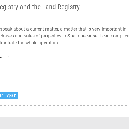
gistry and the Land Registry
speak about a current matter, a matter that is very important in
rchases and sales of properties in Spain because it can complic
frustrate the whole operation.
Concordance
…
between
the
Catastro
Registry
and
en | Spain
the
Land
Registry