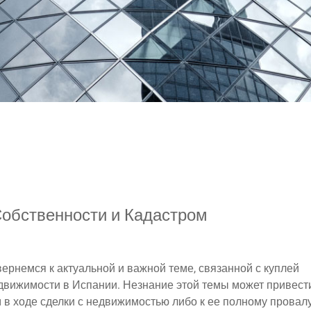
обственности и Кадастром
ернемся к актуальной и важной теме, связанной с куплей
вижимости в Испании. Незнание этой темы может привести
в ходе сделки с недвижимостью либо к ее полному провалу