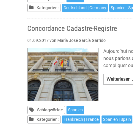
Kategorien:
Deutschland | Germany
Spanien | S
Concordance Cadastre-Registre
01.09.2017
von María José García Garrido
Aujourd’hui no
nous parlons 
compliquer ou
Weiterlesen 
Schlagwörter:
Spanien
Kategorien:
Frankreich | France
Spanien | Spain