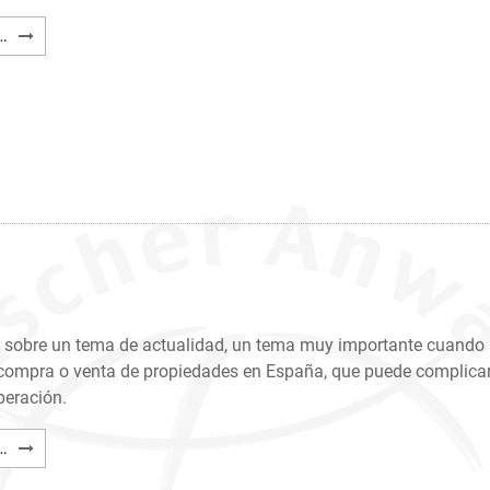
Взаимосвязь
…
между
Реестром
Собственности
и
Кадастром
sobre un tema de actualidad, un tema muy importante cuando
ompra o venta de propiedades en España, que puede complicar
peración.
Concordancia
…
Catastro-