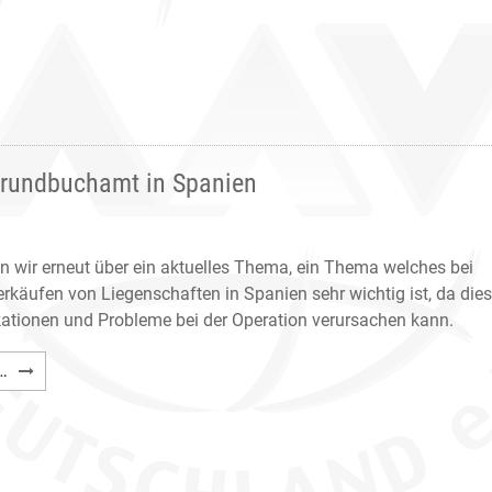
Registro
Grundbuchamt in Spanien
n wir erneut über ein aktuelles Thema, ein Thema welches bei
rkäufen von Liegenschaften in Spanien sehr wichtig ist, da die
ationen und Probleme bei der Operation verursachen kann.
Übereinstimmung
…
von
Kataster
und
Grundbuchamt