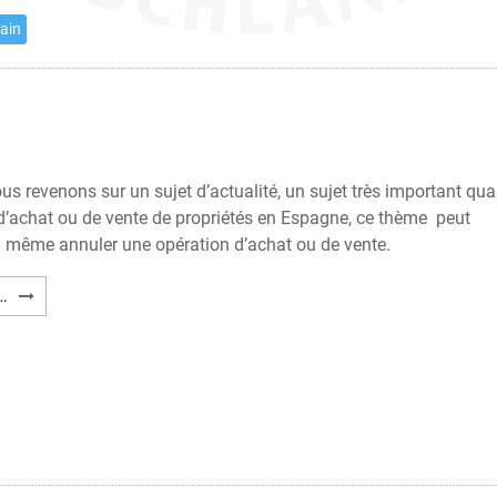
in
pain
Spanien
us revenons sur un sujet d’actualité, un sujet très important qu
d’achat ou de vente de propriétés en Espagne, ce thème peut
 même annuler une opération d’achat ou de vente.
Concordance
…
Cadastre-
Registre