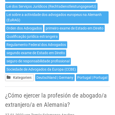
Lei dos Serviços Jurídicos (Rechtsdienstleistungsgesetz)
Lei sobre a actividade dos advogados europeus na Alemanh
(EuRAG)
Orden dos Advogados
primeiro exame de Estado em Direito
Qualificação jurídica estrangeira
Regulamento Federal dos Advogados
segundo exame de Estado em Direito
seguro de responsabilidade profissional
Sociedade de Advogados da Europa (CCBE)
Kategorien:
Deutschland | Germany
Portugal | Portugal
¿Cómo ejercer la profesión de abogado/a
extranjero/a en Alemania?