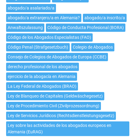
de
abogado/a asalariado/a
abogado/a
extranjero/a
abogado/a extranjero/a en Alemania?
abogado/a inscrito/a
en
Anwaltszulassung
Código de Conducta Profesional (BORA)
Alemania?
Código de los Abogados Especialistas (FAO)
Código Penal (Strafgesetzbuch)
Colegio de Abogados
Consejo de Colegios de Abogados de Europa (CCBE)
derecho profesional de los abogados
ejercicio de la abogacía en Alemania
La Ley Federal de Abogados (BRAO)
Ley de Blanqueo de Capitales (Geldwäschegesetz)
Ley de Procedimiento Civil (Zivilprozessordnung)
Ley de Servicios Jurídicos (Rechtsdienstleistungsgesetz)
Ley sobre las actividades de los abogados europeos en
Alemania (EuRAG)