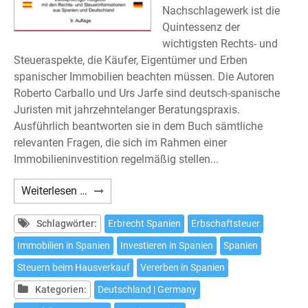
Nachschlagewerk ist die
Quintessenz der
wichtigsten Rechts- und
Steueraspekte, die Käufer, Eigentümer und Erben
spanischer Immobilien beachten müssen. Die Autoren
Roberto Carballo und Urs Jarfe sind deutsch-spanische
Juristen mit jahrzehntelanger Beratungspraxis.
Ausführlich beantworten sie in dem Buch sämtliche
relevanten Fragen, die sich im Rahmen einer
Immobilieninvestition regelmäßig stellen...
Carballo/Hoffmann/Jarfe:
Weiterlesen …
Immobilien
in
Schlagwörter:
Erbrecht Spanien
Erbschaftsteuer
Spanien
Immobilien in Spanien
Investieren in Spanien
Spanien
–
Steuern beim Hausverkauf
Vererben in Spanien
Neunte
Auflage
Kategorien:
Deutschland | Germany