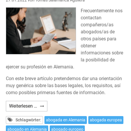
27.01.2022
von Tomás Salamanca Aguilera
Frecuentemente nos
contactan
compañeros/as
abogados/as de
otros países para
obtener
informaciones sobre
la posibilidad de
ejercer su profesión en Alemania.
Con este breve artículo pretendemos dar una orientación
muy genérica sobre las bases legales, los requisitos, así
como posibles primeras fuentes de información.
¿Cómo
Weiterlesen …
ejercer
la
Schlagwörter:
abogada en Alemania
abogada europea
profesión
abogado en Alemania
abogado europeo