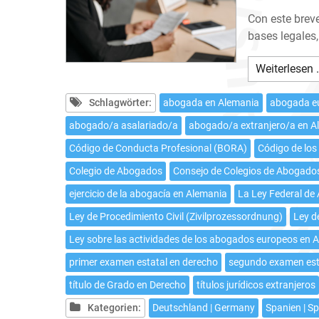
Con este brev
bases legales,
Weiterlesen 
Schlagwörter:
abogada en Alemania
abogada e
abogado/a asalariado/a
abogado/a extranjero/a en A
Código de Conducta Profesional (BORA)
Código de los
Colegio de Abogados
Consejo de Colegios de Abogado
ejercicio de la abogacía en Alemania
La Ley Federal d
Ley de Procedimiento Civil (Zivilprozessordnung)
Ley d
Ley sobre las actividades de los abogados europeos en
primer examen estatal en derecho
segundo examen est
título de Grado en Derecho
títulos jurídicos extranjeros
Kategorien:
Deutschland | Germany
Spanien | S