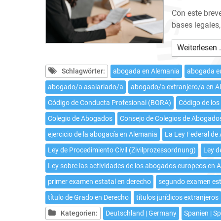
Con este brev
bases legales,
Weiterlesen 
Schlagwörter:
abogada en Alemania
abogada e
abogado/a asalariado/a
abogado/a extranjero/a en A
Código de Conducta Profesional (BORA)
Código de los
Colegio de Abogados
Consejo de Colegios de Abogado
ejercicio de la abogacía en Alemania
La Ley Federal d
Ley de Procedimiento Civil (Zivilprozessordnung)
Ley d
Ley sobre las actividades de los abogados europeos en
primer examen estatal en derecho
segundo examen est
título de Grado en Derecho
títulos jurídicos extranjeros
Kategorien:
Deutschland | Germany
Spanien | S