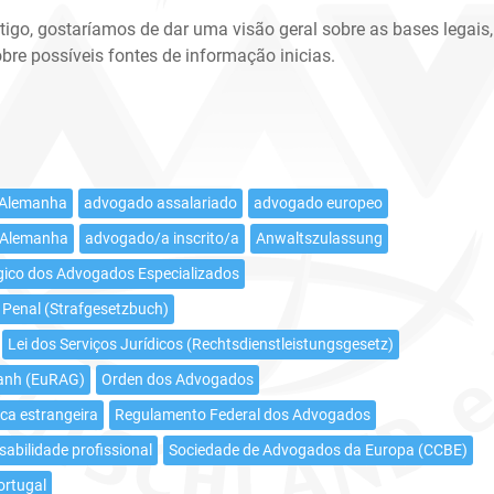
tigo, gostaríamos de dar uma visão geral sobre as bases legais,
obre possíveis fontes de informação inicias.
 Alemanha
advogado assalariado
advogado europeo
 Alemanha
advogado/a inscrito/a
Anwaltszulassung
gico dos Advogados Especializados
 Penal (Strafgesetzbuch)
Lei dos Serviços Jurídicos (Rechtsdienstleistungsgesetz)
manh (EuRAG)
Orden dos Advogados
ica estrangeira
Regulamento Federal dos Advogados
abilidade profissional
Sociedade de Advogados da Europa (CCBE)
ortugal