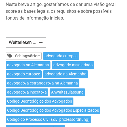
Neste breve artigo, gostaríamos de dar uma visão geral
sobre as bases legais, os requisitos e sobre possíveis
fontes de informação inicias.
Como
Weiterlesen …
exercer
a
Schlagwörter:
advogada europea
advocacia
advogada na Alemanha
advogado assalariado
na
advogado europeo
advogado na Alemanha
Alemanha
como
advogado/a estrangeiro/a na Alemanha
advogado/a
advogado/a inscrito/a
Anwaltszulassung
estrangeiro/a?
Código Deontológico dos Advogados
Código Deontológico dos Advogados Especializados
Código do Processo Civil (Zivilprozessordnung)