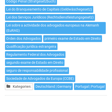
Código Penal (Strafgesetzbuch)
Lei do Branqueamento de Capitais (Geldwäschegesetz)
Lei dos Serviços Jurídicos (Rechtsdienstleistungsgesetz)
Lei sobre a actividade dos advogados europeus na Alemanh
(EuRAG)
Orden dos Advogados
primeiro exame de Estado em Direito
Qualificação jurídica estrangeira
Regulamento Federal dos Advogados
segundo exame de Estado em Direito
seguro de responsabilidade profissional
Sociedade de Advogados da Europa (CCBE)
Kategorien:
Deutschland | Germany
Portugal | Portugal