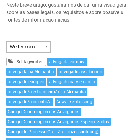
Neste breve artigo, gostaríamos de dar uma visão geral
sobre as bases legais, os requisitos e sobre possíveis
fontes de informação inicias.
Como
Weiterlesen …
exercer
a
Schlagwörter:
advogada europea
advocacia
advogada na Alemanha
advogado assalariado
na
advogado europeo
advogado na Alemanha
Alemanha
como
advogado/a estrangeiro/a na Alemanha
advogado/a
advogado/a inscrito/a
Anwaltszulassung
estrangeiro/a?
Código Deontológico dos Advogados
Código Deontológico dos Advogados Especializados
Código do Processo Civil (Zivilprozessordnung)