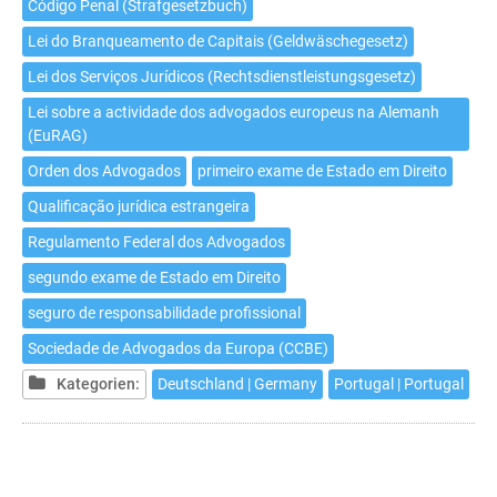
Código Penal (Strafgesetzbuch)
Lei do Branqueamento de Capitais (Geldwäschegesetz)
Lei dos Serviços Jurídicos (Rechtsdienstleistungsgesetz)
Lei sobre a actividade dos advogados europeus na Alemanh
(EuRAG)
Orden dos Advogados
primeiro exame de Estado em Direito
Qualificação jurídica estrangeira
Regulamento Federal dos Advogados
segundo exame de Estado em Direito
seguro de responsabilidade profissional
Sociedade de Advogados da Europa (CCBE)
Kategorien:
Deutschland | Germany
Portugal | Portugal