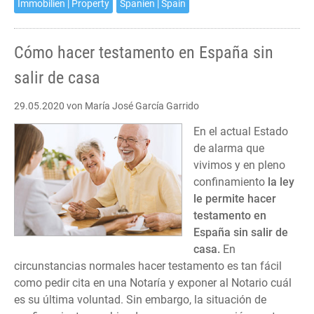
Immobilien | Property
Spanien | Spain
Cómo hacer testamento en España sin
salir de casa
29.05.2020
von María José García Garrido
En el actual Estado
de alarma que
vivimos y en pleno
confinamiento
la ley
le permite hacer
testamento en
España sin salir de
casa.
En
circunstancias normales hacer testamento es tan fácil
como pedir cita en una Notaría y exponer al Notario cuál
es su última voluntad. Sin embargo, la situación de