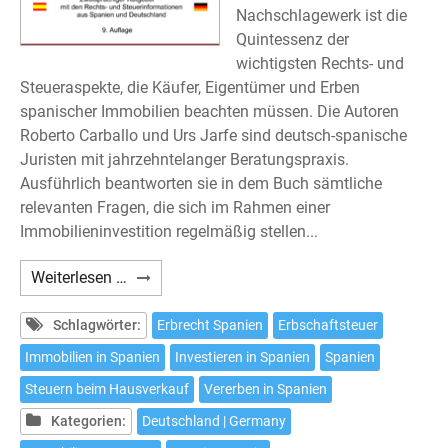
Nachschlagewerk ist die
Quintessenz der
wichtigsten Rechts- und
Steueraspekte, die Käufer, Eigentümer und Erben
spanischer Immobilien beachten müssen. Die Autoren
Roberto Carballo und Urs Jarfe sind deutsch-spanische
Juristen mit jahrzehntelanger Beratungspraxis.
Ausführlich beantworten sie in dem Buch sämtliche
relevanten Fragen, die sich im Rahmen einer
Immobilieninvestition regelmäßig stellen...
Carballo/Hoffmann/Jarfe:
Weiterlesen …
Immobilien
in
Schlagwörter:
Erbrecht Spanien
Erbschaftsteuer
Spanien
Immobilien in Spanien
Investieren in Spanien
Spanien
–
Steuern beim Hausverkauf
Vererben in Spanien
Neunte
Auflage
Kategorien:
Deutschland | Germany