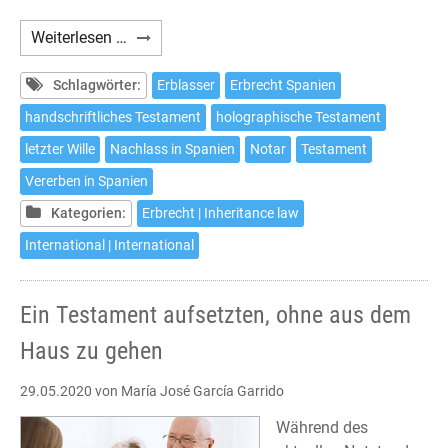
How
Weiterlesen …
to
make
Schlagwörter:
Erblasser
Erbrecht Spanien
a
handschriftliches Testament
holographische Testament
will
letzter Wille
Nachlass in Spanien
Notar
Testament
in
Spain
Vererben in Spanien
without
Kategorien:
Erbrecht | Inheritance law
leaving
International | International
home
Ein Testament aufsetzten, ohne aus dem
Haus zu gehen
29.05.2020
von María José García Garrido
Während des