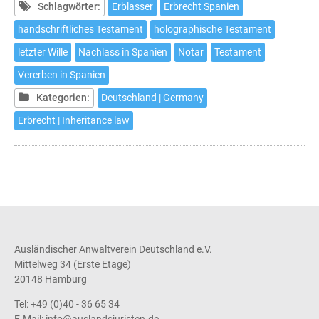
aufsetzten,
Schlagwörter:
Erblasser
Erbrecht Spanien
ohne
handschriftliches Testament
holographische Testament
aus
letzter Wille
Nachlass in Spanien
Notar
Testament
dem
Haus
Vererben in Spanien
zu
Kategorien:
Deutschland | Germany
gehen
Erbrecht | Inheritance law
Ausländischer Anwaltverein Deutschland e.V.
Mittelweg 34 (Erste Etage)
20148 Hamburg
Tel: +49 (0)40 - 36 65 34