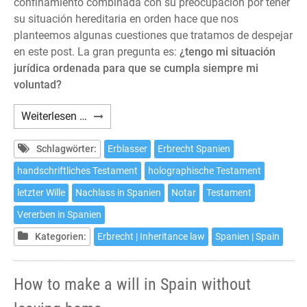
confinamiento combinada con su preocupación por tener
su situación hereditaria en orden hace que nos
planteemos algunas cuestiones que tratamos de despejar
en este post. La gran pregunta es:
¿tengo mi situación
jurídica ordenada para que se cumpla siempre mi
voluntad?
Cómo
Weiterlesen …
hacer
testamento
Schlagwörter:
Erblasser
Erbrecht Spanien
en
handschriftliches Testament
holographische Testament
España
letzter Wille
Nachlass in Spanien
Notar
Testament
sin
salir
Vererben in Spanien
de
Kategorien:
Erbrecht | Inheritance law
Spanien | Spain
casa
How to make a will in Spain without