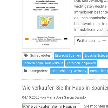
Das seit zwanzig Ja
wichtigsten Rechts-
Immobilien beachte
deutsch-spanische J
beantworten sie in 
Immobilieninvestitio
Carb
Weiterlesen …
Immo
in
Schlagwörter:
Erbrecht Spanien
Erbschaftsteue
Span
–
Steuern beim Hausverkauf
Vererben in Spanien
Neun
Kategorien:
Deutschland | Germany
Immobilien |
Aufl
Wie verkaufen Sie Ihr Haus in Spani
04.10.2020
von María José García Garrido
Sie möchten I