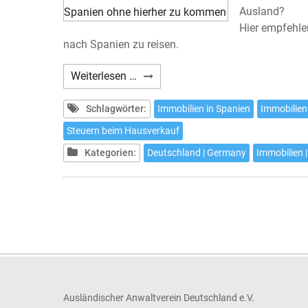
Ausland?
Hier empfehle
nach Spanien zu reisen.
Wie
Weiterlesen …
verkaufen
Sie
Schlagwörter:
Immobilien in Spanien
Immobilien
Ihr
Steuern beim Hausverkauf
Haus
Kategorien:
Deutschland | Germany
Immobilien |
in
Spanien
ohne
hierher
zu
kommen
Ausländischer Anwaltverein Deutschland e.V.