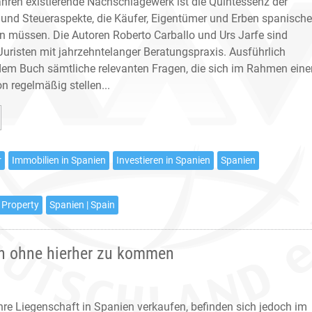
hren existierende Nachschlagewerk ist die Quintessenz der
 und Steueraspekte, die Käufer, Eigentümer und Erben spanische
n müssen. Die Autoren Roberto Carballo und Urs Jarfe sind
uristen mit jahrzehntelanger Beratungspraxis. Ausführlich
dem Buch sämtliche relevanten Fragen, die sich im Rahmen eine
n regelmäßig stellen...
allo/Hoffmann/Jarfe:
bilien
r
Immobilien in Spanien
Investieren in Spanien
Spanien
ien
te
 Property
Spanien | Spain
age
en ohne hierher zu kommen
hre Liegenschaft in Spanien verkaufen, befinden sich jedoch im