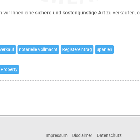
n wir Ihnen eine
sichere und kostengünstige Art
zu verkaufen, 
verkauf
notarielle Vollmacht
Registereintrag
Spanien
 Property
Impressum
Disclaimer
Datenschutz