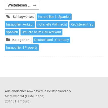
Wie
Weiterlesen …
verkaufen
Sie
Schlagwörter:
Immobilien in Spanien
Ihr
Immobilienverkauf
notarielle Vollmacht
Registereintrag
Haus
Spanien
Steuern beim Hausverkauf
in
Spanien
Kategorien:
Deutschland | Germany
ohne
Immobilien | Property
hierher
zu
kommen
Ausländischer Anwaltverein Deutschland e.V.
Mittelweg 34 (Erste Etage)
20148 Hamburg