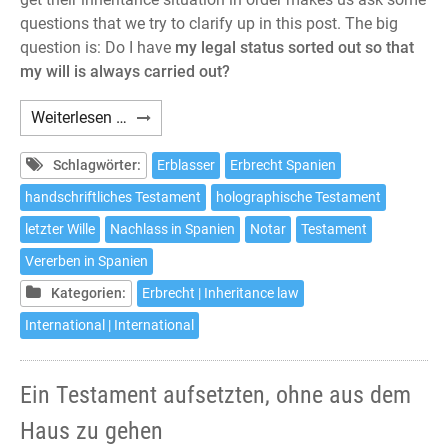
questions that we try to clarify up in this post. The big
question is: Do I have
my legal status sorted out so that
my will is always carried out?
How
Weiterlesen …
to
make
Schlagwörter:
Erblasser
Erbrecht Spanien
a
handschriftliches Testament
holographische Testament
will
letzter Wille
Nachlass in Spanien
Notar
Testament
in
Spain
Vererben in Spanien
without
Kategorien:
Erbrecht | Inheritance law
leaving
International | International
home
Ein Testament aufsetzten, ohne aus dem
Haus zu gehen