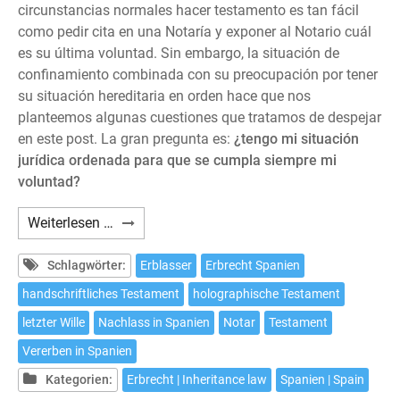
circunstancias normales hacer testamento es tan fácil
como pedir cita en una Notaría y exponer al Notario cuál
es su última voluntad. Sin embargo, la situación de
confinamiento combinada con su preocupación por tener
su situación hereditaria en orden hace que nos
planteemos algunas cuestiones que tratamos de despejar
en este post. La gran pregunta es:
¿tengo mi situación
jurídica ordenada para que se cumpla siempre mi
voluntad?
Cómo
Weiterlesen …
hacer
testamento
Schlagwörter:
Erblasser
Erbrecht Spanien
en
handschriftliches Testament
holographische Testament
España
letzter Wille
Nachlass in Spanien
Notar
Testament
sin
salir
Vererben in Spanien
de
Kategorien:
Erbrecht | Inheritance law
Spanien | Spain
casa