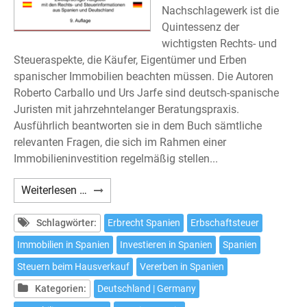
Nachschlagewerk ist die
Quintessenz der
wichtigsten Rechts- und
Steueraspekte, die Käufer, Eigentümer und Erben
spanischer Immobilien beachten müssen. Die Autoren
Roberto Carballo und Urs Jarfe sind deutsch-spanische
Juristen mit jahrzehntelanger Beratungspraxis.
Ausführlich beantworten sie in dem Buch sämtliche
relevanten Fragen, die sich im Rahmen einer
Immobilieninvestition regelmäßig stellen...
Carballo/Hoffmann/Jarfe:
Weiterlesen …
Immobilien
in
Schlagwörter:
Erbrecht Spanien
Erbschaftsteuer
Spanien
Immobilien in Spanien
Investieren in Spanien
Spanien
–
Steuern beim Hausverkauf
Vererben in Spanien
Neunte
Auflage
Kategorien:
Deutschland | Germany