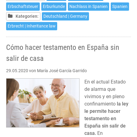
in
Erbschaftsteuer
Erburkunde
Nachlass in Spanien
Spanien
Spanien
Kategorien:
Deutschland | Germany
Erbrecht | Inheritance law
Cómo hacer testamento en España sin
salir de casa
29.05.2020
von María José García Garrido
En el actual Estado
de alarma que
vivimos y en pleno
confinamiento
la ley
le permite hacer
testamento en
España sin salir de
casa.
En