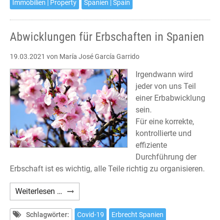
Immobilien | Property
Spanien | Spain
Abwicklungen für Erbschaften in Spanien
19.03.2021
von María José García Garrido
Irgendwann wird
jeder von uns Teil
einer Erbabwicklung
sein.
Für eine korrekte,
kontrollierte und
effiziente
Durchführung der
Erbschaft ist es wichtig, alle Teile richtig zu organisieren.
Abwicklungen
Weiterlesen …
für
Erbschaften
Schlagwörter:
Covid-19
Erbrecht Spanien