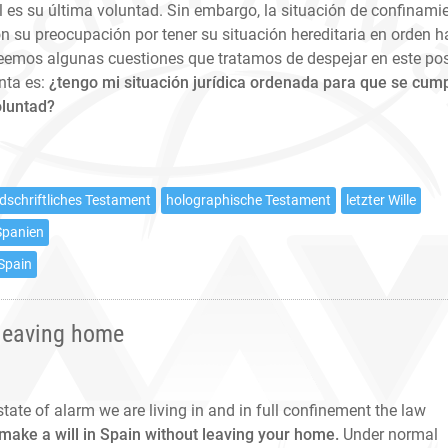
l es su última voluntad. Sin embargo, la situación de confinami
 su preocupación por tener su situación hereditaria en orden h
eemos algunas cuestiones que tratamos de despejar en este pos
nta es:
¿tengo mi situación jurídica ordenada para que se cum
oluntad?
dschriftliches Testament
holographische Testament
letzter Wille
Spanien
 Spain
 leaving home
 state of alarm we are living in and in full confinement the law
 make a will in Spain without leaving your home.
Under normal