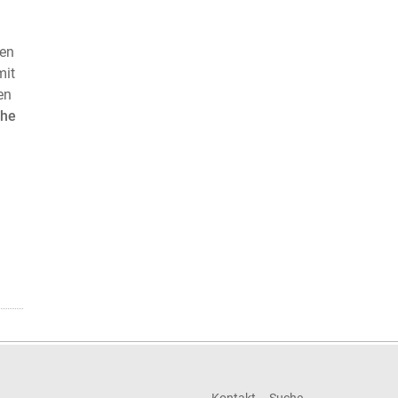
den
mit
en
che