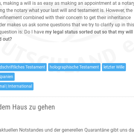
, making a will is as easy as making an appointment at a notary
ling the notary what your last will and testament is. However, the
onfinement combined with their concern to get their inheritance
rder makes us ask some questions that we try to clarify up in thi
question is: Do I have
my legal status sorted out so that my will 
d out?
dschriftliches Testament
holographische Testament
letzter Wille
Spanien
nal | International
 dem Haus zu gehen
ktuellen Notstandes und der generellen Quarantäne gibt uns d