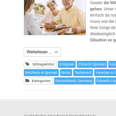
Gesetz
die Mö
gehen.
Unter 
einfach da nu
muss wie der 
Ihrer Sorge ob
diesbezüglich
Situation so 
Ein
Weiterlesen …
Testament
aufsetzten,
Schlagwörter:
Erblasser
Erbrecht Spanien
han
ohne
Nachlass in Spanien
Notar
Testament
Vererben in 
aus
Kategorien:
Deutschland | Germany
Erbrecht | I
dem
Haus
zu
gehen