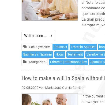
al Notario cuá
combinada con
que nos plant
La gran pregu
siempre mi v
Cómo
Weiterlesen …
hacer
testamento
Schlagwörter:
Erblasser
Erbrecht Spanien
han
en
Nachlass in Spanien
Notar
Testament
Vererben in 
España
Kategorien:
Erbrecht | Inheritance law
Spanien |
sin
salir
de
How to make a will in Spain without
casa
29.05.2020
von María José García Garrido
In the current
allows you
to