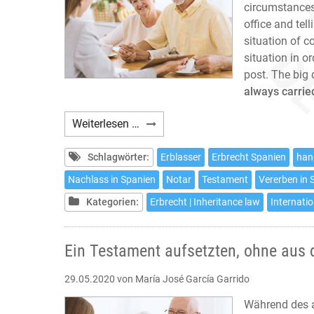
circumstances
office and tel
situation of c
situation in o
post. The big 
always carrie
How
Weiterlesen …
to
make
Schlagwörter:
Erblasser
Erbrecht Spanien
han
a
Nachlass in Spanien
Notar
Testament
Vererben in 
will
Kategorien:
Erbrecht | Inheritance law
Internatio
in
Spain
without
Ein Testament aufsetzten, ohne aus
leaving
home
29.05.2020
von María José García Garrido
Während des a