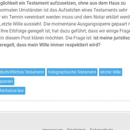
glichkeit ein Testament aufzusetzen, ohne aus dem Haus zu
normalen Umständen ist das Aufsetzten eines Testaments sehr
r ein Termin vereinbart werden muss und dem Notar erklärt wer
Letzte Wille aussieht. Die momentane Ausgangssperre gepaart 
 Ihre Erbfolge geregelt ist, hat dazu geführt, dass wir einige Frag
 in diesem Post klären möchten. Die Frage ist:
ist meine juristis
geregelt, dass mein Wille immer respektiert wird?
dschriftliches Testament
holographische Testament
letzter Wille
Spanien
nheritance law