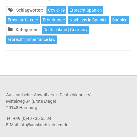
für
Erbschaften
Schlagwörter:
Covid-19
Erbrecht Spanien
in
Erbschaftsteuer
Erburkunde
Nachlass in Spanien
Spanien
Spanien
Kategorien:
Deutschland | Germany
Erbrecht | Inheritance law
Ausländischer Anwaltverein Deutschland e.V.
Mittelweg 34 (Erste Etage)
20148 Hamburg
Tel: +49 (0)40 - 36 65 34
E-Mail:
info@auslandsjuristen.de