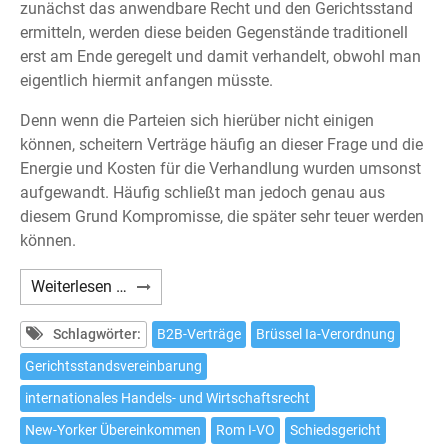
zunächst das anwendbare Recht und den Gerichtsstand
ermitteln, werden diese beiden Gegenstände traditionell
erst am Ende geregelt und damit verhandelt, obwohl man
eigentlich hiermit anfangen müsste.
Denn wenn die Parteien sich hierüber nicht einigen
können, scheitern Verträge häufig an dieser Frage und die
Energie und Kosten für die Verhandlung wurden umsonst
aufgewandt. Häufig schließt man jedoch genau aus
diesem Grund Kompromisse, die später sehr teuer werden
können.
Gerichtsstandsvereinbarungen
Weiterlesen …
in
B2B-
Schlagwörter:
B2B-Verträge
Brüssel Ia-Verordnung
Verträgen
Gerichtsstandsvereinbarung
sinnvoll
internationales Handels- und Wirtschaftsrecht
verhandeln
New-Yorker Übereinkommen
Rom I-VO
Schiedsgericht