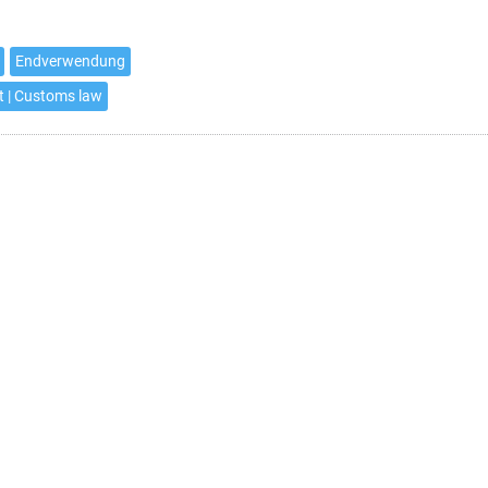
Endverwendung
ht | Customs law