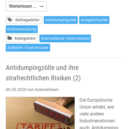
Antidumpingzölle
Weiterlesen …
und
ihre
Schlagwörter:
Antidumpingzölle
Ausgleichszölle
strafrechtlichen
Endverwendung
Risiken
Kategorien:
International | International
(4)
Zollrecht | Customs law
Antidumpingzölle und ihre
strafrechtlichen Risiken (2)
09.05.2020
von Autorenteam
Die Europäische
Union erhebt, wie
viele andere
Industrienationen
auch, Antidumping-