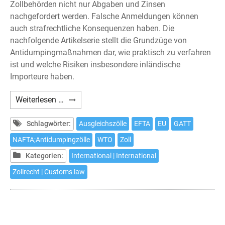
Zollbehörden nicht nur Abgaben und Zinsen
nachgefordert werden. Falsche Anmeldungen können
auch strafrechtliche Konsequenzen haben. Die
nachfolgende Artikelserie stellt die Grundzüge von
Antidumpingmaßnahmen dar, wie praktisch zu verfahren
ist und welche Risiken insbesondere inländische
Importeure haben.
Antidumpingzölle
Weiterlesen …
und
ihre
Schlagwörter:
Ausgleichszölle
EFTA
EU
GATT
strafrechtlichen
NAFTA;Antidumpingzölle
WTO
Zoll
Risiken
Kategorien:
International | International
(1)
Zollrecht | Customs law