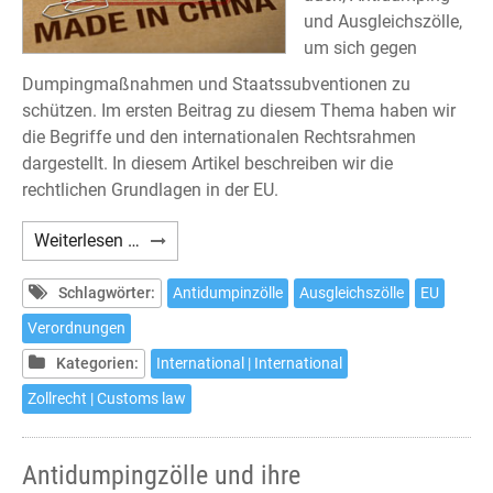
und Ausgleichszölle,
um sich gegen
Dumpingmaßnahmen und Staatssubventionen zu
schützen. Im ersten Beitrag zu diesem Thema haben wir
die Begriffe und den internationalen Rechtsrahmen
dargestellt. In diesem Artikel beschreiben wir die
rechtlichen Grundlagen in der EU.
Antidumpingzölle
Weiterlesen …
und
ihre
Schlagwörter:
Antidumpinzölle
Ausgleichszölle
EU
strafrechtlichen
Verordnungen
Risiken
Kategorien:
International | International
(2)
Zollrecht | Customs law
Antidumpingzölle und ihre