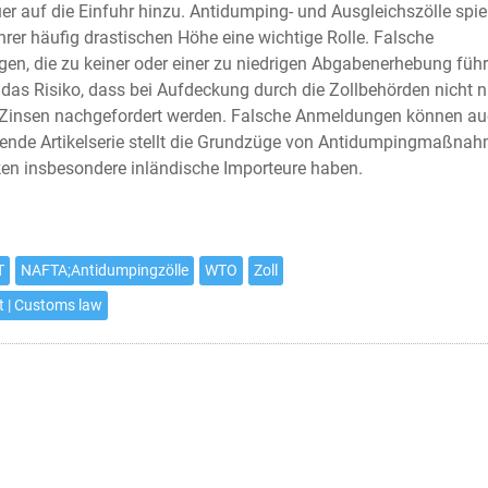
er auf die Einfuhr hinzu. Antidumping- und Ausgleichszölle spie
rer häufig drastischen Höhe eine wichtige Rolle. Falsche
en, die zu keiner oder einer zu niedrigen Abgabenerhebung führ
das Risiko, dass bei Aufdeckung durch die Zollbehörden nicht n
Zinsen nachgefordert werden. Falsche Anmeldungen können a
gende Artikelserie stellt die Grundzüge von Antidumpingmaßna
iken insbesondere inländische Importeure haben.
T
NAFTA;Antidumpingzölle
WTO
Zoll
ht | Customs law