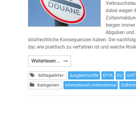
Verbrauchsteu
dabei wegen ih
Zollanmeldung
bergen immer 
Abgaben und 
strafrechtliche Konsequenzen haben. Die nachfol
dar, wie praktisch zu verfahren ist und welche Ris
Antidumpingzölle
Weiterlesen …
und
ihre
Schlagwörter:
Ausgleichszölle
EFTA
EU
GAT
strafrechtlichen
Kategorien:
International | International
Zollrec
Risiken
(1)