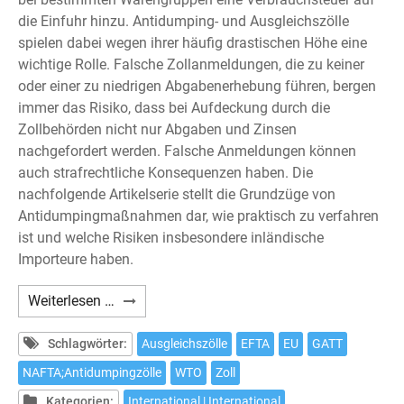
die Einfuhr hinzu. Antidumping- und Ausgleichszölle
spielen dabei wegen ihrer häufig drastischen Höhe eine
wichtige Rolle. Falsche Zollanmeldungen, die zu keiner
oder einer zu niedrigen Abgabenerhebung führen, bergen
immer das Risiko, dass bei Aufdeckung durch die
Zollbehörden nicht nur Abgaben und Zinsen
nachgefordert werden. Falsche Anmeldungen können
auch strafrechtliche Konsequenzen haben. Die
nachfolgende Artikelserie stellt die Grundzüge von
Antidumpingmaßnahmen dar, wie praktisch zu verfahren
ist und welche Risiken insbesondere inländische
Importeure haben.
Antidumpingzölle
Weiterlesen …
und
ihre
Schlagwörter:
Ausgleichszölle
EFTA
EU
GATT
strafrechtlichen
NAFTA;Antidumpingzölle
WTO
Zoll
Risiken
Kategorien:
International | International