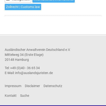
(1)
Zollrecht | Customs law
Ausländischer Anwaltverein Deutschland e.V.
Mittelweg 34 (Erste Etage)
20148 Hamburg
Tel: +49 (0)40 - 36 65 34
E-Mail:
info@auslandsjuristen.de
Impressum
Disclaimer
Datenschutz
Kontakt
Suche