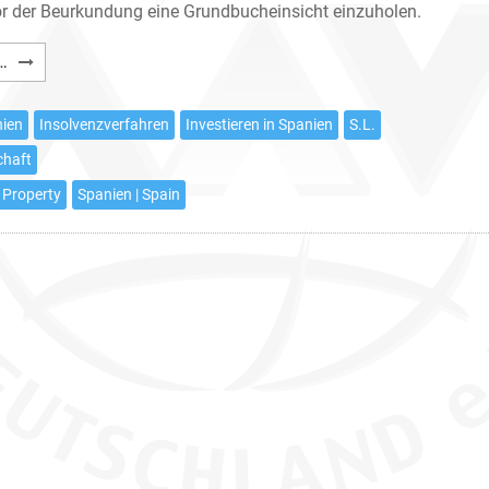
 vor der Beurkundung eine Grundbucheinsicht einzuholen.
Erwerb
…
einer
Immobilie
nien
Insolvenzverfahren
Investieren in Spanien
S.L.
von
chaft
einer
spanischen
 Property
Spanien | Spain
Kapitalgesellschaft