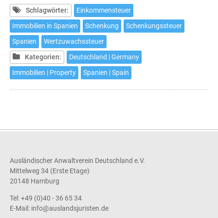
Immobilie
Schlagwörter:
Einkommensteuer
in
Immobilien in Spanien
Schenkung
Schenkungssteuer
Spanien
Spanien
Wertzuwachssteuer
und
deren
Kategorien:
Deutschland | Germany
steuerliche
Immobilien | Property
Spanien | Spain
Auswirkungen
Ausländischer Anwaltverein Deutschland e.V.
Mittelweg 34 (Erste Etage)
20148 Hamburg
Tel: +49 (0)40 - 36 65 34
E-Mail:
info@auslandsjuristen.de