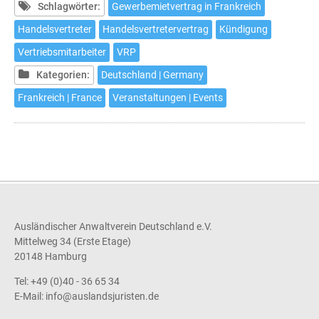
im
Schlagwörter:
Gewerbemietvertrag in Frankreich
Februar
Handelsvertreter
Handelsvertretervertrag
Kündigung
Vertriebsmitarbeiter
VRP
Kategorien:
Deutschland | Germany
Frankreich | France
Veranstaltungen | Events
Ausländischer Anwaltverein Deutschland e.V.
Mittelweg 34 (Erste Etage)
20148 Hamburg
Tel: +49 (0)40 - 36 65 34
E-Mail:
info@auslandsjuristen.de