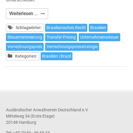
Transfer
Weiterlesen …
Pricing
in
Schlagwörter:
Brasilianisches Recht
Brasilien
Brasilien
Steuerminimierung
Transfer Pricing
Unternehmenssteuer
-
Verrechnungspreis
Verrechnungspreisstrategie
Eine
Herausforderung
Kategorien:
Brasilien | Brazil
für
Investoren
Ausländischer Anwaltverein Deutschland e.V.
Mittelweg 34 (Erste Etage)
20148 Hamburg
Tel: +49 (0)40 - 36 65 34