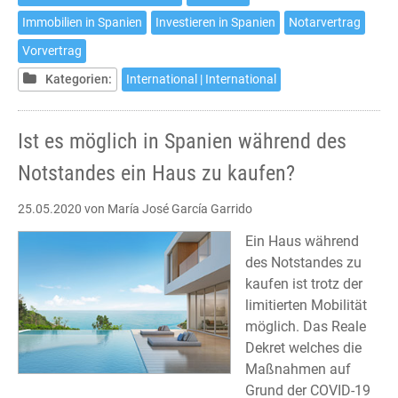
buy
Immobilien in Spanien
Investieren in Spanien
Notarvertrag
a
house
Vorvertrag
in
Kategorien:
International | International
Spain
during
the
Ist es möglich in Spanien während des
State
Notstandes ein Haus zu kaufen?
of
Sanitary
25.05.2020
von María José García Garrido
Alarm?
Ein Haus während
des Notstandes zu
kaufen ist trotz der
limitierten Mobilität
möglich. Das Reale
Dekret welches die
Maßnahmen auf
Grund der COVID-19