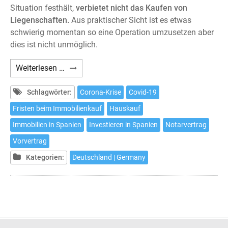
Situation festhält,
verbietet nicht das Kaufen von
Liegenschaften.
Aus praktischer Sicht ist es etwas
schwierig momentan so eine Operation umzusetzen aber
dies ist nicht unmöglich.
Ist
Weiterlesen …
es
möglich
Schlagwörter:
Corona-Krise
Covid-19
in
Fristen beim Immobilienkauf
Hauskauf
Spanien
Immobilien in Spanien
Investieren in Spanien
Notarvertrag
während
des
Vorvertrag
Notstandes
Kategorien:
Deutschland | Germany
ein
Haus
zu
kaufen?