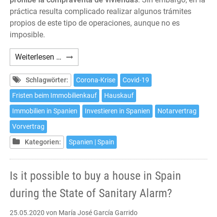
práctica resulta complicado realizar algunos trámites
propios de este tipo de operaciones, aunque no es
imposible.
¿Es
Weiterlesen …
posible
comprar
Schlagwörter:
Corona-Krise
Covid-19
una
Fristen beim Immobilienkauf
Hauskauf
casa
Immobilien in Spanien
Investieren in Spanien
Notarvertrag
en
España
Vorvertrag
durante
Kategorien:
Spanien | Spain
el
Estado
de
Is it possible to buy a house in Spain
Alarma?
during the State of Sanitary Alarm?
25.05.2020
von María José García Garrido