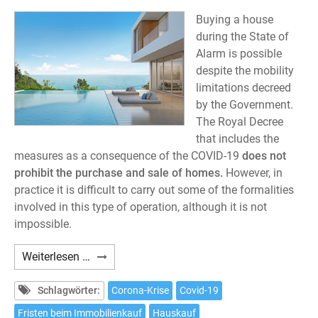
Buying a house
during the State of
Alarm is possible
despite the mobility
limitations decreed
by the Government.
The Royal Decree
that includes the
measures as a consequence of the COVID-19
does not
prohibit the purchase and sale of homes.
However, in
practice it is difficult to carry out some of the formalities
involved in this type of operation, although it is not
impossible.
Is
Weiterlesen …
it
possible
Schlagwörter:
Corona-Krise
Covid-19
to
Fristen beim Immobilienkauf
Hauskauf