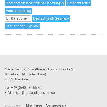
Neue
innergemeinschaftsliche Lieferungen
Umsatzsteuer
Vorschrift
Vorsteuerabzug
zum
Umsatzsteuerstrafrecht
Kategorien:
Deutschland | Germany
Steuerrecht | Tax law
Ausländischer Anwaltverein Deutschland e.V.
Mittelweg 34 (Erste Etage)
20148 Hamburg
Tel: +49 (0)40 - 36 65 34
E-Mail:
info@auslandsjuristen.de
Impressum
Disclaimer
Datenschutz