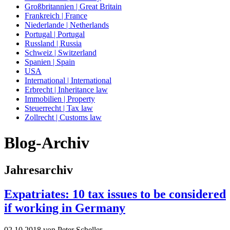
Großbritannien | Great Britain
Frankreich | France
Niederlande | Netherlands
Portugal | Portugal
Russland | Russia
Schweiz | Switzerland
Spanien | Spain
USA
International | International
Erbrecht | Inheritance law
Immobilien | Property
Steuerrecht | Tax law
Zollrecht | Customs law
Blog-Archiv
Jahresarchiv
Expatriates: 10 tax issues to be considered
if working in Germany
02.10.2018
von Peter Scheller