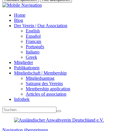
Home
Blog
Der Verein | Our Association
English
Español
Français
Português
Italiano
Greek
Mitglieder
Publikationen
Mitgliedschaft | Membership
Mitgliedsantrag
Satzung des Vereins
Membership application
Articles of association
Infothek
Navigation überspringen