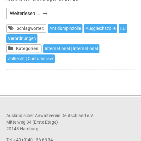
Antidumpingzölle
Weiterlesen …
und
ihre
Schlagwörter:
Antidumpinzölle
Ausgleichszölle
EU
strafrechtlichen
Verordnungen
Risiken
Kategorien:
International | International
(2)
Zollrecht | Customs law
Ausländischer Anwaltverein Deutschland e.V.
Mittelweg 34 (Erste Etage)
20148 Hamburg
Tel: +49 (0)40 - 36 65 34