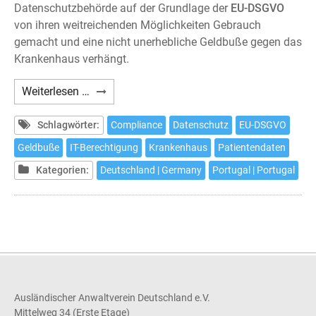
Datenschutzbehörde auf der Grundlage der
EU-DSGVO
von ihren weitreichenden Möglichkeiten Gebrauch
gemacht und eine nicht unerhebliche Geldbuße gegen das
Krankenhaus verhängt.
DSGVO-
Weiterlesen …
Verstoß:
Erste
Schlagwörter:
Compliance
Datenschutz
EU-DSGVO
empfindliche
Geldbuße
IT-Berechtigung
Krankenhaus
Patientendaten
Geldbuße
Kategorien:
Deutschland | Germany
Portugal | Portugal
gegen
Krankenhaus
in
Portugal
Ausländischer Anwaltverein Deutschland e.V.
Mittelweg 34 (Erste Etage)