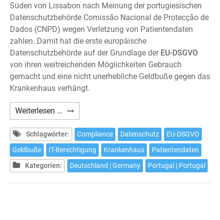
Süden von Lissabon nach Meinung der portugiesischen
Datenschutzbehörde Comissão Nacional de Protecção de
Dados (CNPD) wegen Verletzung von Patientendaten
zahlen. Damit hat die erste europäische
Datenschutzbehörde auf der Grundlage der
EU-DSGVO
von ihren weitreichenden Möglichkeiten Gebrauch
gemacht und eine nicht unerhebliche Geldbuße gegen das
Krankenhaus verhängt.
DSGVO-
Weiterlesen …
Verstoß:
Erste
Schlagwörter:
Compliance
Datenschutz
EU-DSGVO
empfindliche
Geldbuße
IT-Berechtigung
Krankenhaus
Patientendaten
Geldbuße
Kategorien:
Deutschland | Germany
Portugal | Portugal
gegen
Krankenhaus
in
Portugal