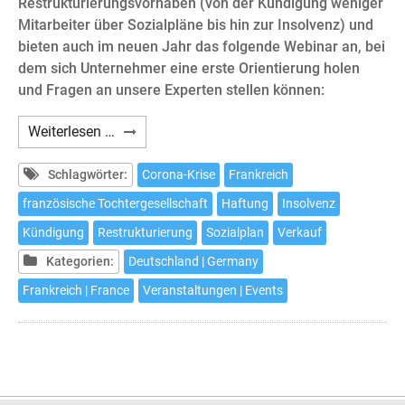
Restrukturierungsvorhaben (von der Kündigung weniger
Mitarbeiter über Sozialpläne bis hin zur Insolvenz) und
bieten auch im neuen Jahr das folgende Webinar an, bei
dem sich Unternehmer eine erste Orientierung holen
und Fragen an unsere Experten stellen können:
Webinar:
Weiterlesen …
Die
französische
Schlagwörter:
Corona-Krise
Frankreich
Tochtergesellschaft
französische Tochtergesellschaft
Haftung
Insolvenz
in
Kündigung
Restrukturierung
Sozialplan
Verkauf
der
Krise
Kategorien:
Deutschland | Germany
Frankreich | France
Veranstaltungen | Events