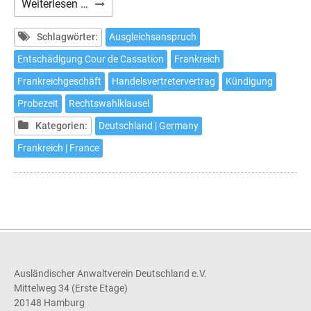
Handelsvertreter:
Weiterlesen …
Ausgleich
in
Schlagwörter:
Ausgleichsanspruch
Frankreich
Entschädigung Cour de Cassation
Frankreich
auch
Frankreichgeschäft
Handelsvertretervertrag
Kündigung
bei
Kündigung
Probezeit
Rechtswahlklausel
in
Kategorien:
Deutschland | Germany
Probezeit
Frankreich | France
Ausländischer Anwaltverein Deutschland e.V.
Mittelweg 34 (Erste Etage)
20148 Hamburg