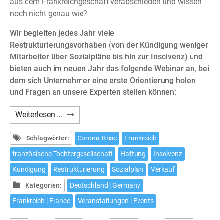
aus dem Frankreichgeschäft verabschieden und wissen
noch nicht genau wie?
Wir begleiten jedes Jahr viele
Restrukturierungsvorhaben (von der Kündigung weniger
Mitarbeiter über Sozialpläne bis hin zur Insolvenz) und
bieten auch im neuen Jahr das folgende Webinar an, bei
dem sich Unternehmer eine erste Orientierung holen
und Fragen an unsere Experten stellen können:
Webinar:
Weiterlesen …
Die
französische
Schlagwörter:
Corona-Krise
Frankreich
Tochtergesellschaft
französische Tochtergesellschaft
Haftung
Insolvenz
in
Kündigung
Restrukturierung
Sozialplan
Verkauf
der
Krise
Kategorien:
Deutschland | Germany
Frankreich | France
Veranstaltungen | Events