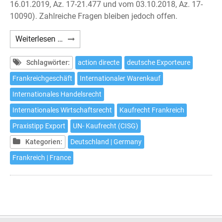
16.01.2019, Az. 17-21.477 und vom 03.10.2018, Az. 17-
10090). Zahlreiche Fragen bleiben jedoch offen.
Internationaler
Weiterlesen …
Warenkauf:
UN-
Schlagwörter:
action directe
deutsche Exporteure
Kaufrecht
Frankreichgeschäft
Internationaler Warenkauf
schließt
Internationales Handelsrecht
Direktansprüche
in
Internationales Wirtschaftsrecht
Kaufrecht Frankreich
der
Praxistipp Export
UN- Kaufrecht (CISG)
Lieferkette
Kategorien:
Deutschland | Germany
nicht
aus
Frankreich | France