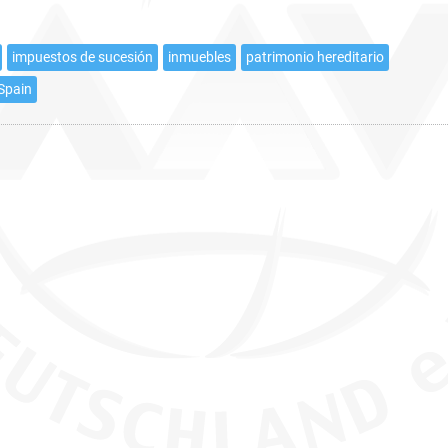
heredar
en
impuestos de sucesión
inmuebles
patrimonio hereditario
España
 Spain