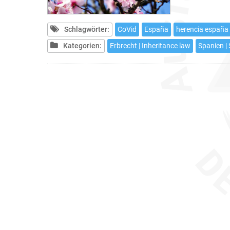
Schlagwörter:
CoVid
España
herencia españa
Kategorien:
Erbrecht | Inheritance law
Spanien |