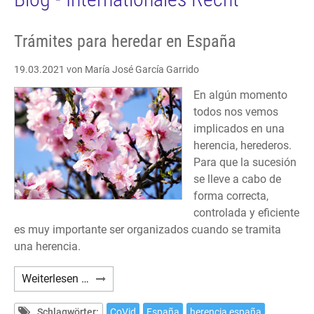
Trámites para heredar en España
19.03.2021
von María José García Garrido
En algún momento
todos nos vemos
implicados en una
herencia, herederos.
Para que la sucesión
se lleve a cabo de
forma correcta,
controlada y eficiente
es muy importante ser organizados cuando se tramita
una herencia.
Trámites
Weiterlesen …
para
heredar
Schlagwörter:
CoVid
España
herencia españa