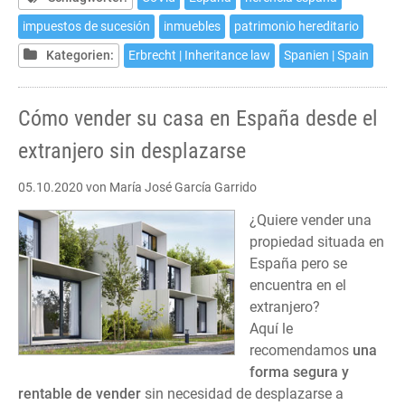
en
impuestos de sucesión
inmuebles
patrimonio hereditario
España
Kategorien:
Erbrecht | Inheritance law
Spanien | Spain
Cómo vender su casa en España desde el
extranjero sin desplazarse
05.10.2020
von María José García Garrido
¿Quiere vender una
propiedad situada en
España pero se
encuentra en el
extranjero?
Aquí le
recomendamos
una
forma segura y
rentable de vender
sin necesidad de desplazarse a