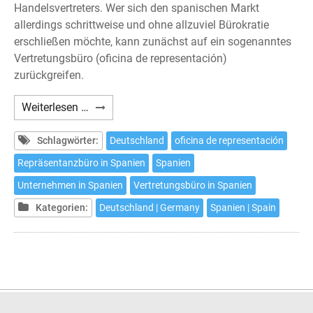
Handelsvertreters. Wer sich den spanischen Markt
allerdings schrittweise und ohne allzuviel Bürokratie
erschließen möchte, kann zunächst auf ein sogenanntes
Vertretungsbüro (oficina de representación)
zurückgreifen.
Das
Weiterlesen …
Vertretungsbüro
in
Schlagwörter:
Deutschland
oficina de representación
Spanien
Repräsentanzbüro in Spanien
Spanien
Unternehmen in Spanien
Vertretungsbüro in Spanien
Kategorien:
Deutschland | Germany
Spanien | Spain