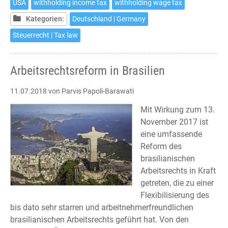
USA
withholding income tax
withholding wage tax
in
Germany
Kategorien:
Deutschland | Germany
Steuerrecht | Tax law
Arbeitsrechtsreform in Brasilien
11.07.2018
von Parvis Papoli-Barawati
Mit Wirkung zum 13.
November 2017 ist
eine umfassende
Reform des
brasilianischen
Arbeitsrechts in Kraft
getreten, die zu einer
Flexibilisierung des
bis dato sehr starren und arbeitnehmerfreundlichen
brasilianischen Arbeitsrechts geführt hat. Von den