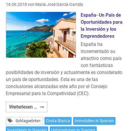
14.06.2018
von María José García Garrido
España- Un País de
Oportunidades para
la Inversión y los
Emprendedores
España ha
incrementado su
atractivo como país
con fantásticas
posibilidades de inversión y actualmente es considerado
un país de oportunidades. Esta es una de las
conclusiones alcanzadas este año por el Consejo
Empresarial para la Competividad (CEC).
Inversiones
Weiterlesen …
en
la
Schlagwörter:
Costa Blanca
Immobilien in Spanien
Costa
Investieren in Spanien
Unternehmen in Spanien