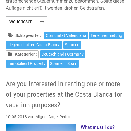
entsprechende Steuernummer zu bekommen. Sollte diese
Auflage nicht erfüllt werden, drohen Geldstrafen.
Haben
Weiterlesen …
Sie
Interesse
Schlagwörter:
Comunitat Valenciana
Ferienvermietung
daran
Liegenschaften Costa Blanca
Spanien
Ihre
Kategorien:
Deutschland | Germany
oder
eine
Immobilien | Property
Spanien | Spain
Ihrer
Liegenschaften
Are you interested in renting one or more
an
der
of your properties at the Costa Blanca for
Costa
vacation purposes?
Blanca
zur
10.05.2018
von Miguel Angel Pedro
Ferienvermietung
anzubieten?
What must I do?