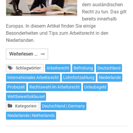
dem ausländischen
Recht zu tun. Das gilt
bereits innerhalb
Europas. In diesem Artikel finden Sie einige
Besonderheiten und Tips zum Arbeitsrecht in den
Niederlanden.
Einige
Weiterlesen …
Besonderheiten
des
Schlagwörter:
Arbeitsrecht
Befristung
Deutschland
Arbeitsrechts
Internationales Arbeitsrecht
Lohnfortzahlung
Niederlande
in
Probezeit
Rechtswahl im Arbeitsrecht
Urlaubsgeld
den
Niederlanden
Wettbewerbsklausel
Kategorien:
Deutschland | Germany
Niederlande | Netherlands