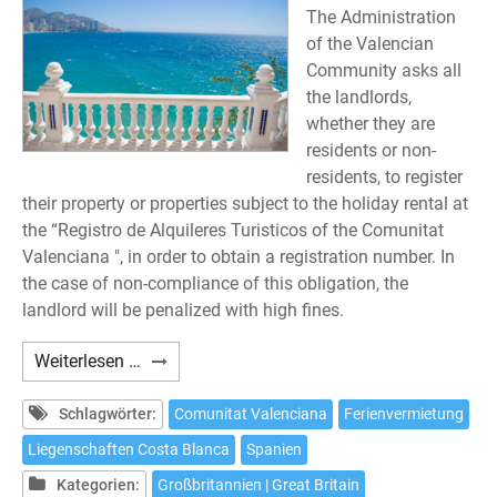
The Administration
of the Valencian
Community asks all
the landlords,
whether they are
residents or non-
residents, to register
their property or properties subject to the holiday rental at
the “Registro de Alquileres Turisticos of the Comunitat
Valenciana ", in order to obtain a registration number. In
the case of non-compliance of this obligation, the
landlord will be penalized with high fines.
Are
Weiterlesen …
you
interested
Schlagwörter:
Comunitat Valenciana
Ferienvermietung
in
Liegenschaften Costa Blanca
Spanien
renting
Kategorien:
Großbritannien | Great Britain
one