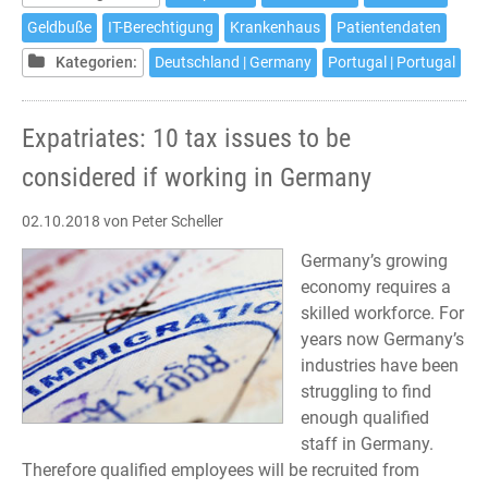
empfindliche
Geldbuße
IT-Berechtigung
Krankenhaus
Patientendaten
Geldbuße
Kategorien:
Deutschland | Germany
Portugal | Portugal
gegen
Krankenhaus
in
Expatriates: 10 tax issues to be
Portugal
considered if working in Germany
02.10.2018
von Peter Scheller
Germany’s growing
economy requires a
skilled workforce. For
years now Germany’s
industries have been
struggling to find
enough qualified
staff in Germany.
Therefore qualified employees will be recruited from