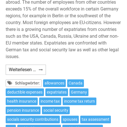
abroad. The number of employees from other countries
exceeds 15% of the overall workforce in certain Germany
regions, for example in Berlin or the southwest of the
country. Most foreign employees are EU-citizens. However
there is a growing number of expatriates from countries
such as the USA, Canada, Russia, Ukraine and other non-
EU member states. Expatriates are confronted with
German tax and social security law as well as other legal
issues.
Expatriates:
Weiterlesen …
10
tax
Schlagwörter:
allowances
Canada
issues
deductible expenses
expatriates
Germany
to
health insurance
income tax
income tax return
be
considered
pension insurance
social security
if
socials security contributions
spouses
tax assessment
working