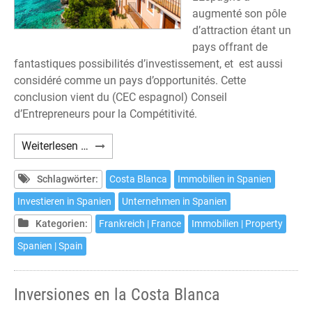
augmenté son pôle
d’attraction étant un
pays offrant de
fantastiques possibilités d’investissement, et est aussi
considéré comme un pays d’opportunités. Cette
conclusion vient du (CEC espagnol) Conseil
d’Entrepreneurs pour la Compétitivité.
Investissements
Weiterlesen …
sur
la
Schlagwörter:
Costa Blanca
Immobilien in Spanien
Costa
Investieren in Spanien
Unternehmen in Spanien
Blanca
Kategorien:
Frankreich | France
Immobilien | Property
Spanien | Spain
Inversiones en la Costa Blanca