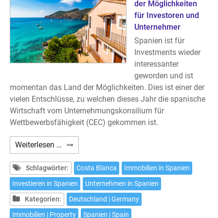
der Möglichkeiten
für Investoren und
Unternehmer
Spanien ist für
Investments wieder
interessanter
geworden und ist
momentan das Land der Möglichkeiten. Dies ist einer der
vielen Entschlüsse, zu welchen dieses Jahr die spanische
Wirtschaft vom Unternehmungskonsilium für
Wettbewerbsfähigkeit (CEC) gekommen ist.
Investments
Weiterlesen …
an
der
Schlagwörter:
Costa Blanca
Immobilien in Spanien
Costa
Investieren in Spanien
Unternehmen in Spanien
Blanca
Kategorien:
Deutschland | Germany
Immobilien | Property
Spanien | Spain