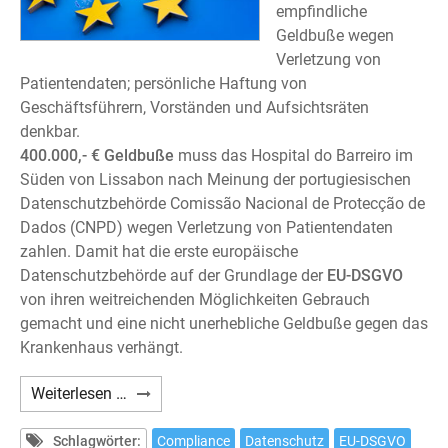
empfindliche
Geldbuße wegen
Verletzung von
Patientendaten; persönliche Haftung von
Geschäftsführern, Vorständen und Aufsichtsräten
denkbar.
400.000,- € Geldbuße
muss das Hospital do Barreiro im
Süden von Lissabon nach Meinung der portugiesischen
Datenschutzbehörde Comissão Nacional de Protecção de
Dados (CNPD) wegen Verletzung von Patientendaten
zahlen. Damit hat die erste europäische
Datenschutzbehörde auf der Grundlage der
EU-DSGVO
von ihren weitreichenden Möglichkeiten Gebrauch
gemacht und eine nicht unerhebliche Geldbuße gegen das
Krankenhaus verhängt.
DSGVO-
Weiterlesen …
Verstoß:
Erste
Schlagwörter:
Compliance
Datenschutz
EU-DSGVO