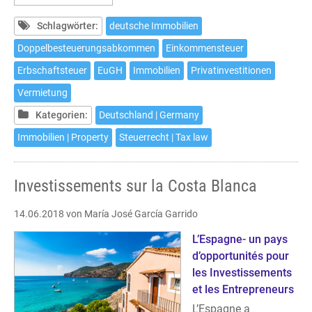
Besteuerung
ausländischer
Schlagwörter:
deutsche Immobilien
Immobilieninvestoren
Doppelbesteuerungsabkommen
Einkommensteuer
Erbschaftsteuer
EuGH
Immobilien
Privatinvestitionen
Vermietung
Kategorien:
Deutschland | Germany
Immobilien | Property
Steuerrecht | Tax law
Investissements sur la Costa Blanca
14.06.2018
von María José García Garrido
L’Espagne- un pays
d’opportunités pour
les Investissements
et les Entrepreneurs
L’Espagne a