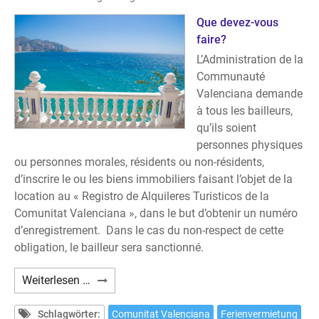
в
краткосрочную
Que devez-vous
аренду
faire?
туристам
L’Administration de la
и
Communauté
отдыхающим?
Valenciana demande
à tous les bailleurs,
qu’ils soient
personnes physiques
ou personnes morales, résidents ou non-résidents,
d’inscrire le ou les biens immobiliers faisant l’objet de la
location au « Registro de Alquileres Turisticos de la
Comunitat Valenciana », dans le but d’obtenir un numéro
d’enregistrement. Dans le cas du non-respect de cette
obligation, le bailleur sera sanctionné.
Avez-
Weiterlesen …
vous
prévu
Schlagwörter:
Comunitat Valenciana
Ferienvermietung