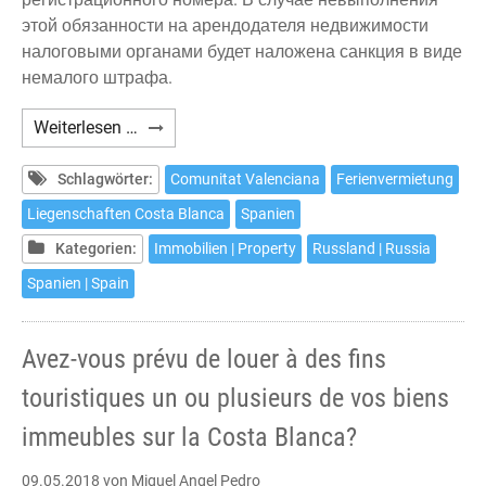
этой обязанности на арендодателя недвижимости
налоговыми органами будет наложена санкция в виде
немалого штрафа.
¿Вы
Weiterlesen …
собственник
одного
Schlagwörter:
Comunitat Valenciana
Ferienvermietung
или
Liegenschaften Costa Blanca
Spanien
нескольких
Kategorien:
Immobilien | Property
Russland | Russia
объектов
недвижимости
Spanien | Spain
на
Коста
Avez-vous prévu de louer à des fins
Бланке
и
touristiques un ou plusieurs de vos biens
планируете
immeubles sur la Costa Blanca?
сдавать
их
09.05.2018
von Miguel Angel Pedro