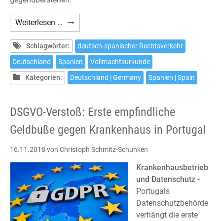
Empfehlung
Weiterlesen …
zur
Vollmachtsurkunde
Schlagwörter:
deutsch-spanischer Rechtsverkehr
im
Deutschland
Spanien
Vollmachtsurkunde
deutsch-
Kategorien:
Deutschland | Germany
Spanien | Spain
spanischen
Rechtsverkehr
DSGVO-Verstoß: Erste empfindliche
Geldbuße gegen Krankenhaus in Portugal
16.11.2018
von Christoph Schmitz-Schunken
Krankenhausbetrieb
und Datenschutz -
Portugals
Datenschutzbehörde
verhängt die erste