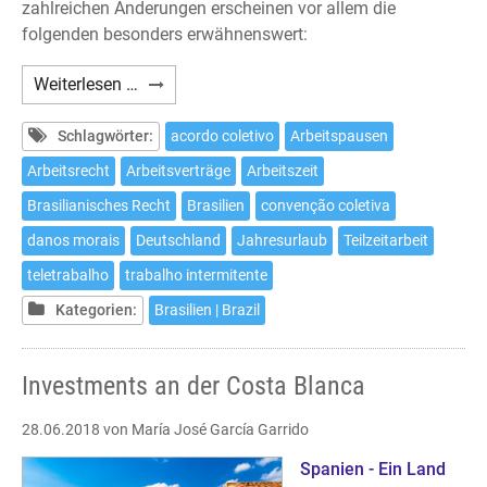
zahlreichen Änderungen erscheinen vor allem die
folgenden besonders erwähnenswert:
Arbeitsrechtsreform
Weiterlesen …
in
Brasilien
Schlagwörter:
acordo coletivo
Arbeitspausen
Arbeitsrecht
Arbeitsverträge
Arbeitszeit
Brasilianisches Recht
Brasilien
convenção coletiva
danos morais
Deutschland
Jahresurlaub
Teilzeitarbeit
teletrabalho
trabalho intermitente
Kategorien:
Brasilien | Brazil
Investments an der Costa Blanca
28.06.2018
von María José García Garrido
Spanien - Ein Land