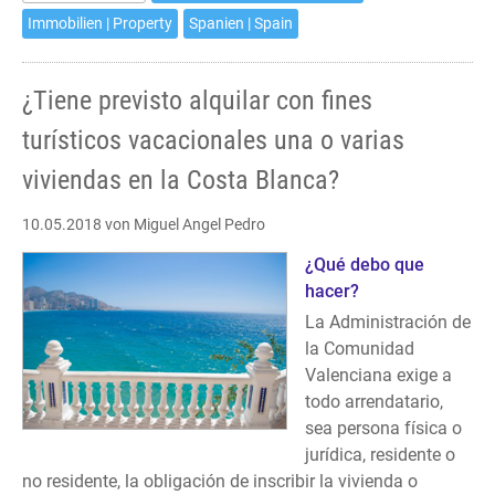
or
Immobilien | Property
Spanien | Spain
more
of
¿Tiene previsto alquilar con fines
your
properties
turísticos vacacionales una o varias
at
viviendas en la Costa Blanca?
the
Costa
10.05.2018
von Miguel Angel Pedro
Blanca
for
¿Qué debo que
vacation
hacer?
purposes?
La Administración de
la Comunidad
Valenciana exige a
todo arrendatario,
sea persona física o
jurídica, residente o
no residente, la obligación de inscribir la vivienda o