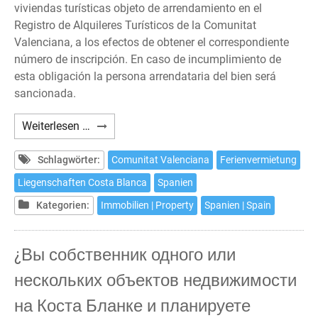
viviendas turísticas objeto de arrendamiento en el
Registro de Alquileres Turísticos de la Comunitat
Valenciana, a los efectos de obtener el correspondiente
número de inscripción. En caso de incumplimiento de
esta obligación la persona arrendataria del bien será
sancionada.
¿Tiene
Weiterlesen …
previsto
alquilar
Schlagwörter:
Comunitat Valenciana
Ferienvermietung
con
Liegenschaften Costa Blanca
Spanien
fines
Kategorien:
Immobilien | Property
Spanien | Spain
turísticos
vacacionales
una
¿Вы собственник одного или
o
нескольких объектов недвижимости
varias
viviendas
на Коста Бланке и планируете
en