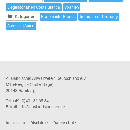
de
Liegenschaften Costa Blanca
Spanien
louer
Kategorien:
Frankreich | France
Immobilien | Property
à
des
Spanien | Spain
fins
touristiques
un
ou
plusieurs
de
vos
Ausländischer Anwaltverein Deutschland e.V.
biens
Mittelweg 34 (Erste Etage)
immeubles
20148 Hamburg
sur
Tel: +49 (0)40 - 36 65 34
la
E-Mail:
info@auslandsjuristen.de
Costa
Blanca?
Impressum
Disclaimer
Datenschutz