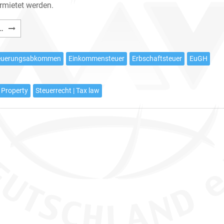
rmietet werden.
Deutsche
…
Besteuerung
ausländischer
teuerungsabkommen
Einkommensteuer
Erbschaftsteuer
EuGH
Immobilieninvestoren
 Property
Steuerrecht | Tax law