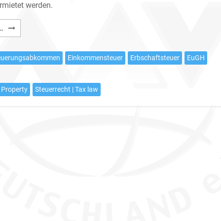
rmietet werden.
Deutsche
…
Besteuerung
ausländischer
teuerungsabkommen
Einkommensteuer
Erbschaftsteuer
EuGH
Immobilieninvestoren
 Property
Steuerrecht | Tax law