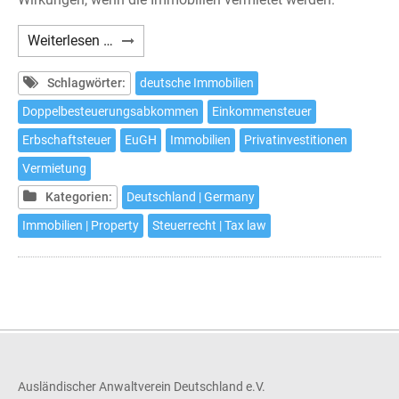
Deutsche
Weiterlesen …
Besteuerung
ausländischer
Schlagwörter:
deutsche Immobilien
Immobilieninvestoren
Doppelbesteuerungsabkommen
Einkommensteuer
Erbschaftsteuer
EuGH
Immobilien
Privatinvestitionen
Vermietung
Kategorien:
Deutschland | Germany
Immobilien | Property
Steuerrecht | Tax law
Ausländischer Anwaltverein Deutschland e.V.