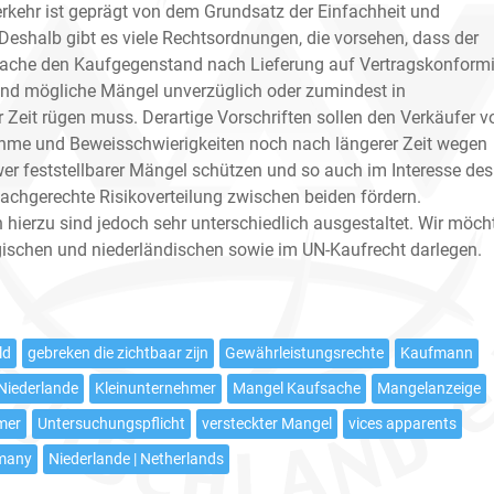
rkehr ist geprägt von dem Grundsatz der Einfachheit und
 Deshalb gibt es viele Rechtsordnungen, die vorsehen, dass der
Sache den Kaufgegenstand nach Lieferung auf Vertragskonformi
nd mögliche Mängel unverzüglich oder zumindest in
Zeit rügen muss. Derartige Vorschriften sollen den Verkäufer v
me und Beweisschwierigkeiten noch nach längerer Zeit wegen
er feststellbarer Mängel schützen und so auch im Interesse des
sachgerechte Risikoverteilung zwischen beiden fördern.
 hierzu sind jedoch sehr unterschiedlich ausgestaltet. Wir möch
lgischen und niederländischen sowie im UN-Kaufrecht darlegen.
ld
gebreken die zichtbaar zijn
Gewährleistungsrechte
Kaufmann
Niederlande
Kleinunternehmer
Mangel Kaufsache
Mangelanzeige
mer
Untersuchungspflicht
versteckter Mangel
vices apparents
rmany
Niederlande | Netherlands