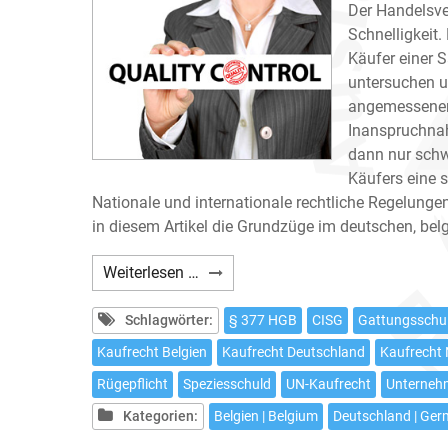
Der Handelsve
Schnelligkeit.
Käufer einer 
untersuchen u
angemessener 
Inanspruchnah
dann nur schw
Käufers eine 
Nationale und internationale rechtliche Regelungen
in diesem Artikel die Grundzüge im deutschen, be
Untersuchungs-
Weiterlesen …
und
Rügepflichten
Schlagwörter:
§ 377 HGB
CISG
Gattungsschu
im
Kaufrecht Belgien
Kaufrecht Deutschland
Kaufrecht 
deutschen,
Rügepflicht
Speziesschuld
UN-Kaufrecht
Unterneh
belgischen,
niederländischen
Kategorien:
Belgien | Belgium
Deutschland | Ge
und