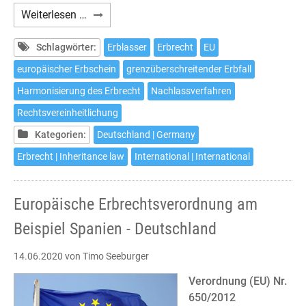
Gerichtsstandsvereinbarung
Weiterlesen …
nach
Artikel
Schlagwörter:
Erblasser
Erbrecht
EU
5
europäischer Erbschein
grenzüberschreitender Erbfall
EUErbVO
Harmonisierung des Erbrecht
Nachlassverfahren
Rechtsvereinheitlichung
Kategorien:
Deutschland | Germany
Erbrecht | Inheritance law
International | International
Europäische Erbrechtsverordnung am
Beispiel Spanien - Deutschland
14.06.2020
von Timo Seeburger
Verordnung (EU) Nr.
650/2012