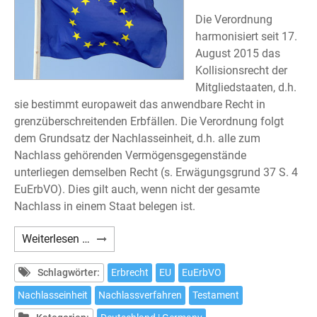
Die Verordnung
harmonisiert seit 17.
August 2015 das
Kollisionsrecht der
Mitgliedstaaten, d.h.
sie bestimmt europaweit das anwendbare Recht in
grenzüberschreitenden Erbfällen. Die Verordnung folgt
dem Grundsatz der Nachlasseinheit, d.h. alle zum
Nachlass gehörenden Vermögensgegenstände
unterliegen demselben Recht (s. Erwägungsgrund 37 S. 4
EuErbVO). Dies gilt auch, wenn nicht der gesamte
Nachlass in einem Staat belegen ist.
Europäische
Weiterlesen …
Erbrechtsverordnung
am
Schlagwörter:
Erbrecht
EU
EuErbVO
Beispiel
Nachlasseinheit
Nachlassverfahren
Testament
Spanien