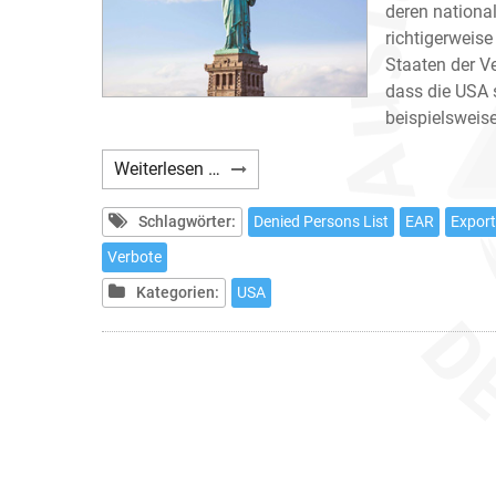
deren nationa
richtigerweis
Staaten der V
dass die USA s
beispielsweise
US
Weiterlesen …
Exportbestimmungen
Schlagwörter:
Denied Persons List
EAR
Export
Verbote
Kategorien:
USA