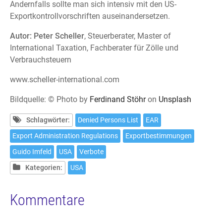
Andernfalls sollte man sich intensiv mit den US-
Exportkontrollvorschriften auseinandersetzen.
Autor: Peter Scheller
, Steuerberater, Master of
International Taxation, Fachberater für Zölle und
Verbrauchsteuern
www.scheller-international.com
Bildquelle: © Photo by
Ferdinand Stöhr
on
Unsplash
Schlagwörter:
Denied Persons List
EAR
Export Administration Regulations
Exportbestimmungen
Guido Imfeld
USA
Verbote
Kategorien:
USA
Kommentare