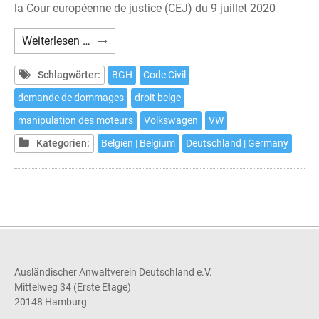
la Cour européenne de justice (CEJ) du 9 juillet 2020
En
Weiterlesen …
Belgique,
une
Schlagwörter:
BGH
Code Civil
action
demande de dommages
droit belge
en
manipulation des moteurs
Volkswagen
VW
justice
contre
Kategorien:
Belgien | Belgium
Deutschland | Germany
Volkswagen
est
possible
jusqu'au
18
septembre
2020
Ausländischer Anwaltverein Deutschland e.V.
Mittelweg 34 (Erste Etage)
20148 Hamburg