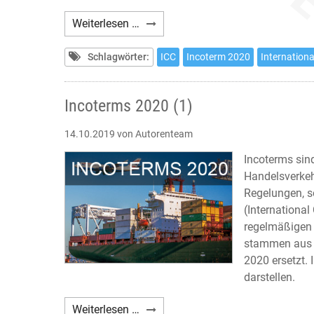
Incoterms
Weiterlesen …
2020
(2)
Schlagwörter:
ICC
Incoterm 2020
Internation
Incoterms 2020 (1)
14.10.2019
von Autorenteam
Incoterms sin
Handelsverkeh
Regelungen, s
(Internationa
regelmäßigen
stammen aus 
2020 ersetzt. 
darstellen.
Incoterms
Weiterlesen …