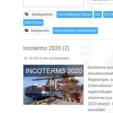
Schlagwörter:
Force Majeure Clause
ICC
ICC H
Short Form
Kategorien:
International | International
Incoterms 2020 (2)
16.10.2019
von Autorenteam
Incoterms sin
Handelsverkeh
Regelungen, s
(Internationa
regelmäßigen
stammen aus 
2020 ersetzt. 
darstellen.