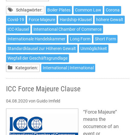
neuen
ICC
Schlagwörter:
Boiler Plates
Common Law
Corona
Force
Covid-19
Force Majeure
Hardship-Klausel
höhere Gewalt
Majeure-
ICC-Klausel
International Chamber of Commerce
und
Hardship-
Internationale Handelskammer
Long Form
Short Form
Klauseln
Standardklausel zur Höheren Gewalt
Unmöglichkeit
(März
Wegfall der Geschäftsgrundlage
2020)
Kategorien:
International | International
ICC Force Majeure Clause
04.08.2020
von Guido Imfeld
“Force Majeure”
means the
occurrence of an
event or