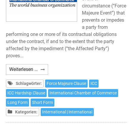
circumstance (“Force
Majeure Event”) that
prevents or impedes
a party from
performing one or more of its contractual obligations
under the contract, if and to the extent that the party
affected by the impediment (“the Affected Party”)
proves...
ICC
Weiterlesen …
Force
Majeure
Schlagwörter:
Force Majeure Clause
ICC
Clause
ICC Hardship Clause
International Chamber of Commerce
Long Form
Short Form
Kategorien:
International | International