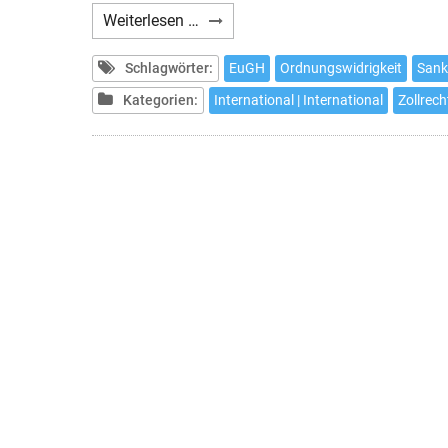
Sanktionen
Weiterlesen …
im
Zollrecht
Schlagwörter:
EuGH
Ordnungswidrigkeit
Sank
Kategorien:
International | International
Zollrec