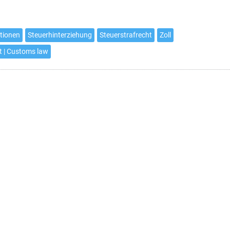
tionen
Steuerhinterziehung
Steuerstrafrecht
Zoll
ht | Customs law