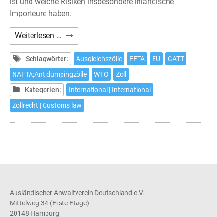
ist und welche Risiken insbesondere inländische
Importeure haben.
Antidumpingzölle
Weiterlesen …
und
ihre
Schlagwörter:
Ausgleichszölle
EFTA
EU
GATT
strafrechtlichen
NAFTA;Antidumpingzölle
WTO
Zoll
Risiken
Kategorien:
International | International
(1)
Zollrecht | Customs law
Ausländischer Anwaltverein Deutschland e.V.
Mittelweg 34 (Erste Etage)
20148 Hamburg