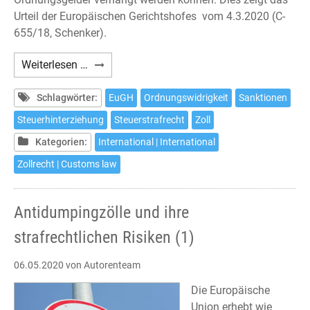
Urteil der Europäischen Gerichtshofes vom 4.3.2020 (C-
655/18, Schenker).
Sanktionen
Weiterlesen …
im
Zollrecht
Schlagwörter:
EuGH
Ordnungswidrigkeit
Sanktionen
Steuerhinterziehung
Steuerstrafrecht
Zoll
Kategorien:
International | International
Zollrecht | Customs law
Antidumpingzölle und ihre
strafrechtlichen Risiken (1)
06.05.2020
von Autorenteam
Die Europäische
Union erhebt wie