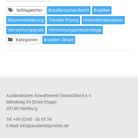
Pricing
in
Schlagwörter:
Brasilianisches Recht
Brasilien
Brasilien
Steuerminimierung
Transfer Pricing
Unternehmenssteuer
-
Verrechnungspreis
Verrechnungspreisstrategie
Eine
Herausforderung
Kategorien:
Brasilien | Brazil
für
Investoren
Ausländischer Anwaltverein Deutschland e.V.
Mittelweg 34 (Erste Etage)
20148 Hamburg
Tel: +49 (0)40 - 36 65 34
E-Mail:
info@auslandsjuristen.de